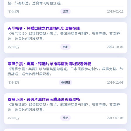
整、节奏舒适，适合休闲时段观看。
9.8万
综艺
2015-02-22
1:32:45
天际指令·热播口碑之作剧情扎实演技在线
9.2
《天际指令》以科幻类型为看点，美国班底参与制作，叙事完整、节奏舒
适，适合休闲时段观看。
9.8万
电影
2023-10-06
1:47:50
寒锋余震·典藏·臻选片单推荐画质清晰观看流畅
8.7
《寒锋余震·典藏》以动漫类型为看点，日本班底参与制作，叙事完整、节
奏舒适，适合休闲时段观看。
9.8万
电视剧
2016-12-08
1:54:44
雾岛证词·臻选片单推荐画质清晰观看流畅
7.0
《雾岛证词》以惊悚类型为看点，韩国班底参与制作，叙事完整、节奏舒
适，适合休闲时段观看。
9.8万
综艺
2017-07-03
2:06:30