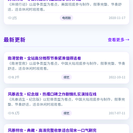
《异境行动》以战争类型为看点，美国班底参与制作，叙事完整、节奏舒
适，适合休闲时段观看。
2万
电视剧
2020-11-17
最新更新
查看更多 →
1:55:25
南港营救·全站高分推荐节奏紧凑值得追看
8.3
《南港营救》以战争类型为看点，中国大陆班底参与制作，叙事完整、节奏
舒适，适合休闲时段观看。
8.2千
综艺
2022-10-12
2:31:03
风暴逃生·纪念版·热播口碑之作剧情扎实演技在线
6.3
《风暴逃生·纪念版》以犯罪类型为看点，中国大陆班底参与制作，叙事完
整、节奏舒适，适合休闲时段观看。
9.1万
综艺
2017-07-11
1:37:16
风暴特攻·典藏·高清完整收录适合周末一口气刷完
7.7