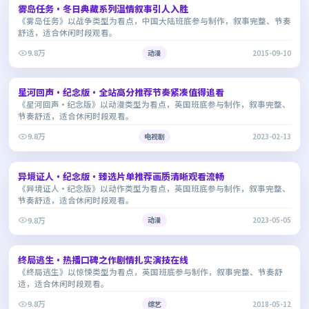
雾岛任务·冬日典藏系列温情叙事引人入胜
9.1
《雾岛任务》以战争类型为看点，中国大陆班底参与制作，叙事完整、节奏
舒适，适合休闲时段观看。
9.8万
动漫
2015-09-10
2:34:25
星河回声·纪念版·全站高分推荐节奏紧凑值得追看
7.5
《星河回声·纪念版》以动漫类型为看点，英国班底参与制作，叙事完整、
节奏舒适，适合休闲时段观看。
9.8万
电视剧
2023-02-13
1:28:08
异境证人·纪念版·臻选片单推荐画质清晰观看流畅
7.1
《异境证人·纪念版》以动作类型为看点，英国班底参与制作，叙事完整、
节奏舒适，适合休闲时段观看。
9.8万
动漫
2023-05-05
1:30:09
终局逃生·热播口碑之作剧情扎实演技在线
7.7
《终局逃生》以惊悚类型为看点，英国班底参与制作，叙事完整、节奏舒
适，适合休闲时段观看。
9.8万
综艺
2018-05-12