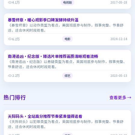
4.1万
电视剧
2017-05-28
2:06:47
暴雪终章·暖心观影季口碑发酵持续升温
7.5
《暴雪终章》以动作类型为看点，美国班底参与制作，叙事完整、节奏舒
适，适合休闲时段观看。
6.2万
电影
2024-12-14
1:43:32
南港追凶·纪念版·臻选片单推荐画质清晰观看流畅
6.3
《南港追凶·纪念版》以悬疑类型为看点，英国班底参与制作，叙事完整、
节奏舒适，适合休闲时段观看。
2.2万
综艺
2023-05-13
热门排行
查看更多 →
2:03:19
天际码头·全站高分推荐节奏紧凑值得追看
7.5
《天际码头》以犯罪类型为看点，英国班底参与制作，叙事完整、节奏舒
适，适合休闲时段观看。