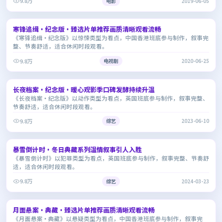
9.8万
电影
2019-06-05
1:56:38
寒锋追缉·纪念版·臻选片单推荐画质清晰观看流畅
6.9
《寒锋追缉·纪念版》以惊悚类型为看点，中国香港班底参与制作，叙事完
整、节奏舒适，适合休闲时段观看。
9.8万
电视剧
2020-06-25
2:41:47
长夜档案·纪念版·暖心观影季口碑发酵持续升温
9.0
《长夜档案·纪念版》以动作类型为看点，英国班底参与制作，叙事完整、
节奏舒适，适合休闲时段观看。
9.8万
综艺
2023-06-10
2:01:00
暴雪倒计时·冬日典藏系列温情叙事引人入胜
8.2
《暴雪倒计时》以犯罪类型为看点，英国班底参与制作，叙事完整、节奏舒
适，适合休闲时段观看。
9.8万
综艺
2024-03-23
2:10:50
月面悬案·典藏·臻选片单推荐画质清晰观看流畅
7.9
《月面悬案·典藏》以悬疑类型为看点，中国香港班底参与制作，叙事完