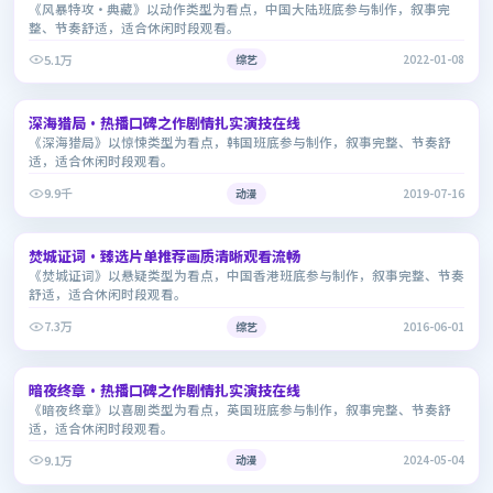
《风暴特攻·典藏》以动作类型为看点，中国大陆班底参与制作，叙事完
整、节奏舒适，适合休闲时段观看。
5.1万
综艺
2022-01-08
2:28:33
深海猎局·热播口碑之作剧情扎实演技在线
8.2
《深海猎局》以惊悚类型为看点，韩国班底参与制作，叙事完整、节奏舒
适，适合休闲时段观看。
9.9千
动漫
2019-07-16
1:39:50
焚城证词·臻选片单推荐画质清晰观看流畅
6.9
《焚城证词》以悬疑类型为看点，中国香港班底参与制作，叙事完整、节奏
舒适，适合休闲时段观看。
7.3万
综艺
2016-06-01
2:17:09
暗夜终章·热播口碑之作剧情扎实演技在线
9.5
《暗夜终章》以喜剧类型为看点，英国班底参与制作，叙事完整、节奏舒
适，适合休闲时段观看。
9.1万
动漫
2024-05-04
2:04:24